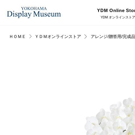
YDM Online Sto
YDM オンラインスト
ＨＯＭＥ
ＹＤＭオンラインストア
アレンジ/贈答用/完成
ログイン・会員登録
造花（アーティフィシャ
フェイクグ
ルフラワー）
オンラインストア
プリザーブドフラワー
ドライフラ
リンク
JDCA(ディスプレイスクール)
ディスプレ
ラッピング・梱包資材
ベルティキ
採用情報
その他
アウトレッ