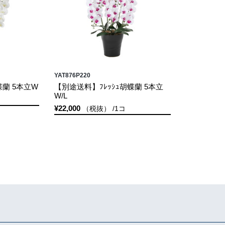
YAT876P220
蝶蘭 5本立W
【別途送料】ﾌﾚｯｼｭ胡蝶蘭 5本立
W/L
¥22,000
（税抜） /1コ