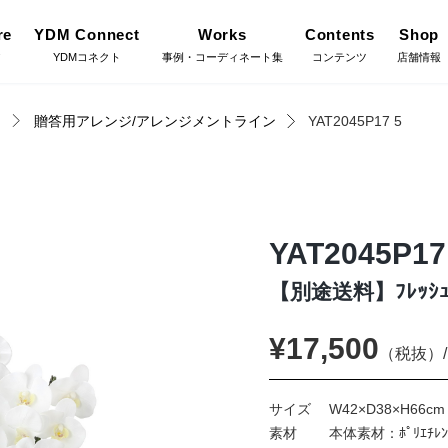
re
YDM Connect
Works
Contents
Shop
ア
YDMコネクト
事例・コーディネート集
コンテンツ
店舗情報
品
贈答用アレンジ/アレンジメントライン
YAT2045P17 5
Gree
施工・グ
インテリアグリーン（鉢
リーン
物・樹木）
YDM Connect
Coor
コーディ
YAT2045P17
フラワーベース・鉢カバ
ワー
ー
【別途送料】ﾌﾚｯｼ
Flow
店舗情報・営業日
フラワー
¥17,500
イキット・ノ
ハロウィン雑貨
（税抜）/
ット
Staf
お問い合わせ
サイズ
W42×D38×H66cm 
スタッフ
ディスプレイ/デコレー
素材
本体素材：ﾎﾟﾘｴﾁ
トアイテム