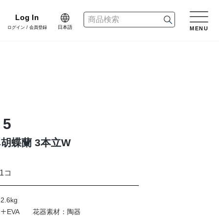
Log In
日本語
ログイン / 会員登録
MENU
日本語
n
English
リーン
樹木用鉢
アレンジ/贈答用/完成品
会員登録・取引申請
中文简体
dinate
ネート
 5
花資材
リボン
ｭ胡蝶蘭 3本立W
er Design
会社情報
デザイン
クリスマス雑貨
正月雑貨
1コ
f Blog
プライバシーポリシー
2.6kg
ブログ
ﾚﾝ＋EVA 花器素材：陶器
家具
什器・スタンド・ベース