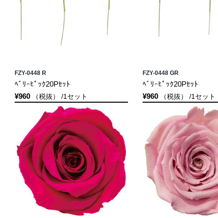
FZY-0448 R
FZY-0448 GR
ﾍﾞﾘｰﾋﾟｯｸ20Pｾｯﾄ
ﾍﾞﾘｰﾋﾟｯｸ20Pｾｯﾄ
¥960
¥960
（税抜） /1セット
（税抜） /1セット