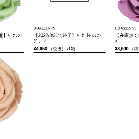
DDA1116 75
DDA1115 55
ﾙｰﾅﾐﾝﾄ
【2022/8/31で終了】ﾙｰﾅ･ﾄﾚｽﾐﾝﾄ
【在庫無く
ｸﾞﾘｰﾝ
ｳﾞ
¥4,950
¥3,600
（税抜） /1箱
（税