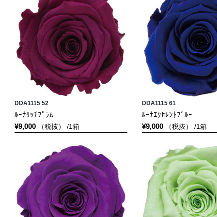
DDA1115 52
DDA1115 61
ﾙｰﾅﾘｯﾁﾌﾟﾗﾑ
ﾙｰﾅｴｸｾﾚﾝﾄﾌﾞﾙｰ
¥9,000
¥9,000
（税抜） /1箱
（税抜） /1箱