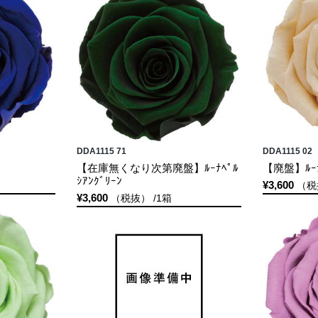
DDA1115 71
DDA1115 02
【在庫無くなり次第廃盤】ﾙｰﾅﾍﾟﾙ
【廃盤】ﾙｰﾅ
ｼｱﾝｸﾞﾘｰﾝ
¥3,600
（税
¥3,600
（税抜） /1箱