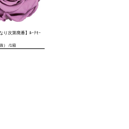
なり次第廃番】ﾙｰﾅﾓｰ
抜） /1箱