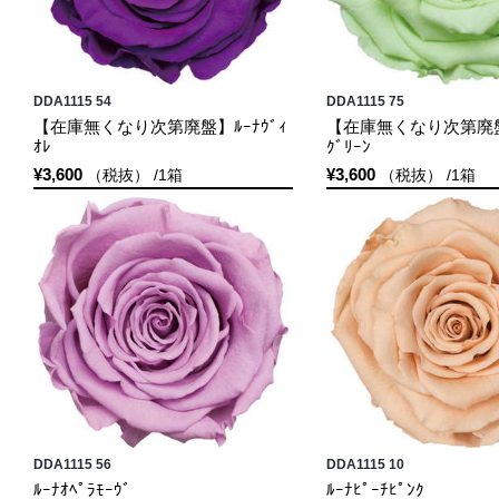
DDA1115 54
DDA1115 75
【在庫無くなり次第廃盤】ﾙｰﾅｳﾞｨ
【在庫無くなり次第廃盤】
ｵﾚ
ｸﾞﾘｰﾝ
¥3,600
¥3,600
（税抜） /1箱
（税抜） /1箱
DDA1115 56
DDA1115 10
ﾙｰﾅｵﾍﾟﾗﾓｰｳﾞ
ﾙｰﾅﾋﾟｰﾁﾋﾟﾝｸ