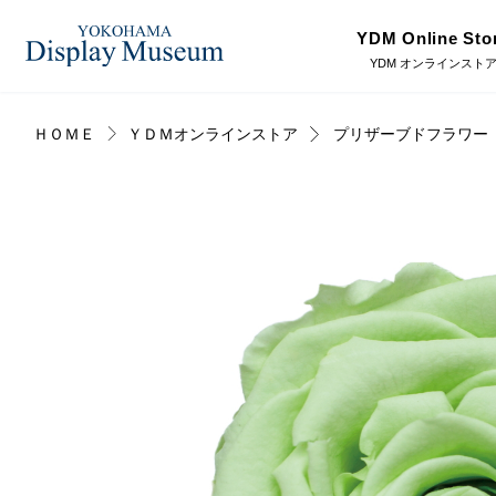
YDM Online Sto
YDM オンラインスト
ＨＯＭＥ
ＹＤＭオンラインストア
プリザーブドフラワー
ログイン・会員登録
造花（アーティフィシャ
フェイクグ
ルフラワー）
オンラインストア
プリザーブドフラワー
ドライフラ
リンク
JDCA(ディスプレイスクール)
ディスプレ
ラッピング・梱包資材
ベルティキ
採用情報
その他
アウトレッ