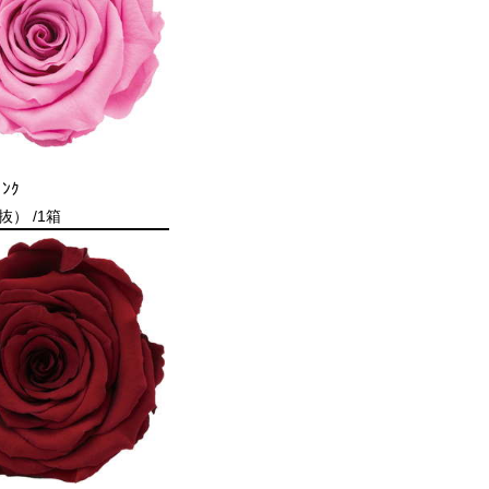
ﾟﾝｸ
抜） /1箱