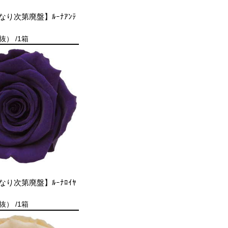
り次第廃盤】ﾙｰﾅｱﾝﾃ
抜） /1箱
り次第廃盤】ﾙｰﾅﾛｲﾔ
抜） /1箱