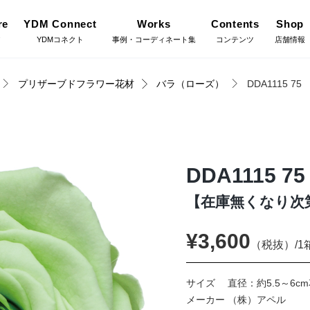
re
YDM Connect
Works
Contents
Shop
ア
YDMコネクト
事例・コーディネート集
コンテンツ
店舗情報
プリザーブドフラワー花材
バラ（ローズ）
DDA1115 75
Gree
施工・グ
インテリアグリーン（鉢
リーン
物・樹木）
YDM Connect
Coor
コーディ
DDA1115 75
フラワーベース・鉢カバ
ワー
ー
【在庫無くなり次第廃
Flow
店舗情報・営業日
フラワー
¥3,600
イキット・ノ
ハロウィン雑貨
（税抜）/1
ット
Staf
お問い合わせ
サイズ
直径：約5.5～6c
スタッフ
ディスプレイ/デコレー
メーカー
（株）アペル
トアイテム