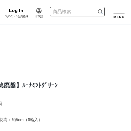
Log In
日本語
ログイン / 会員登録
MENU
日本語
n
English
リーン
樹木用鉢
アレンジ/贈答用/完成品
会員登録・取引申請
中文简体
dinate
ネート
花資材
リボン
盤】ﾙｰﾅﾐﾝﾄｸﾞﾘｰﾝ
er Design
会社情報
デザイン
クリスマス雑貨
正月雑貨
箱
f Blog
プライバシーポリシー
m花高：約5cm（6輪入）
ブログ
家具
什器・スタンド・ベース