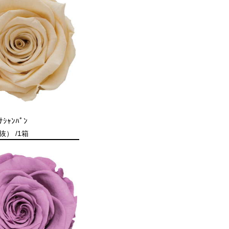
ｼｬﾝﾊﾟﾝ
抜） /1箱