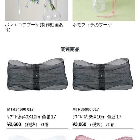
バレエコアブーケ(制作動画あ
ネモフィラのブーケ
り)
関連商品
MTR34600 017
MTR36900 017
ﾘﾌﾟﾚ 約40X10m 色番17
ﾘﾌﾟﾚ 約65X10m 色番17
¥2,600
¥3,060
（税抜） /1巻
（税抜） /1巻