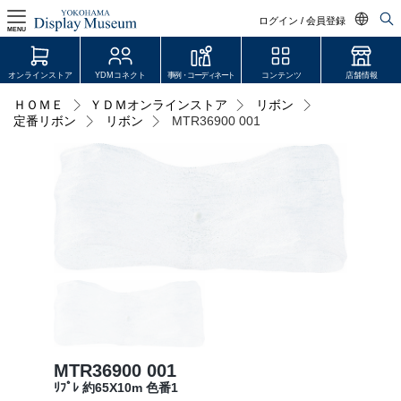
ログイン / 会員登録
MENU
日本語
オンラインストア
YDMコネクト
事例・コーディネート
コンテンツ
店舗情報
English
ＨＯＭＥ
ＹＤＭオンラインストア
リボン
ログイン・会員登録
定番リボン
リボン
MTR36900 001
中文简体
オンラインストア
YDM Connect
会員登録・取引申請
リンク
JDCA(ディスプレイスクール)
MTR36900 001
店舗情報・営業日
ﾘﾌﾟﾚ 約65X10m 色番1