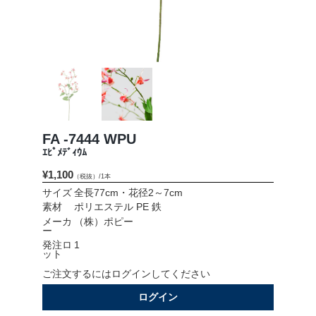
会社情報
採用情報
お問い合わせ
プライバシーポリシー
FA -7444 WPU
ｴﾋﾟﾒﾃﾞｨｳﾑ
¥1,100
（税抜）/1本
OFFICIAL SNS
サイズ
全長77cm・花径2～7cm
素材
ポリエステル PE 鉄
メーカ
（株）ポピー
ー
発注ロ
1
ット
ご注文するにはログインしてください
ログイン