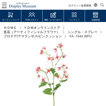
ログイン / 会員登録
MENU
日本語
オンラインストア
YDMコネクト
事例・コーディネート
コンテンツ
店舗情報
English
ＨＯＭＥ
ＹＤＭオンラインストア
ログイン・会員登録
造花（アーティフィシャルフラワー）
シングル・スプレー
中文简体
プロテア/アマランサス/ピンクッション
FA -7444 WPU
オンラインストア
YDM Connect
会員登録・取引申請
リンク
JDCA(ディスプレイスクール)
店舗情報・営業日