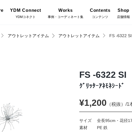
re
YDM Connect
Works
Contents
Shop
ア
YDMコネクト
事例・コーディネート集
コンテンツ
店舗情報
アウトレットアイテム
アウトレットアイテム
FS -6322 SI
Gree
施工・グ
インテリアグリーン（鉢
リーン
物・樹木）
YDM Connect
Coor
コーディ
FS -6322 SI
フラワーベース・鉢カバ
ワー
ー
ｸﾞﾘｯﾀｰｱﾈﾓﾈｼｰﾄﾞ
Flow
店舗情報・営業日
フラワー
¥1,200
イキット・ノ
ハロウィン雑貨
（税抜）/1
ット
Staf
お問い合わせ
サイズ
全長95cm・花径17
スタッフ
ディスプレイ/デコレー
素材
PE 鉄
トアイテム