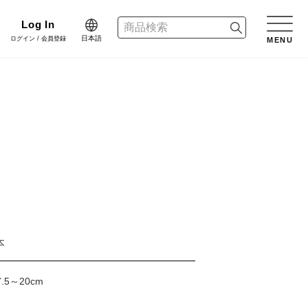
Log In
日本語
ログイン / 会員登録
MENU
日本語
n
English
リーン
樹木用鉢
アレンジ/贈答用/完成品
会員登録・取引申請
中文简体
dinate
ネート
花資材
リボン
er Design
会社情報
デザイン
クリスマス雑貨
正月雑貨
本
f Blog
プライバシーポリシー
.5～20cm
ブログ
家具
什器・スタンド・ベース