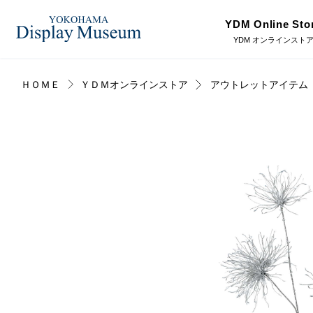
YDM Online Sto
YDM オンラインスト
ＨＯＭＥ
ＹＤＭオンラインストア
アウトレットアイテム
ログイン・会員登録
造花（アーティフィシャ
フェイクグ
ルフラワー）
オンラインストア
プリザーブドフラワー
ドライフラ
リンク
JDCA(ディスプレイスクール)
ディスプレ
ラッピング・梱包資材
ベルティキ
採用情報
その他
アウトレッ