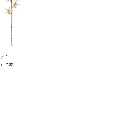
P
ｷｯﾄﾞ
 /1本