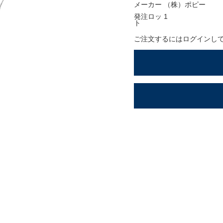
ションアイテム
メーカー
（株）ポピー
発注ロッ
1
OFFICIAL SNS
ト
ご注文するにはログインし