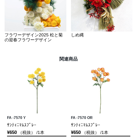
フラワーデザイン2025 松と菊
しめ縄
の迎春フラワーデザイン
関連商品
FA -7570 Y
FA -7570 OR
ｻﾝﾃｨﾆﾏﾑｽﾌﾟﾚｰ
ｻﾝﾃｨﾆﾏﾑｽﾌﾟﾚｰ
¥650
¥650
（税抜） /1本
（税抜） /1本