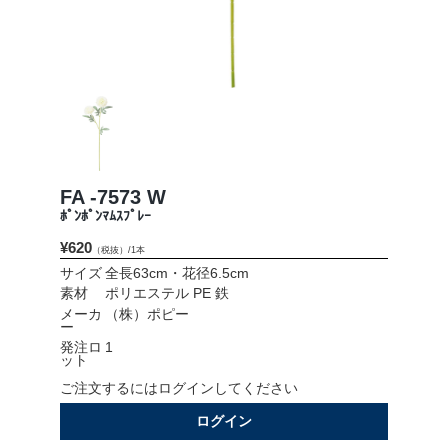
会社情報
採用情報
お問い合わせ
プライバシーポリシー
FA -7573 W
ﾎﾟﾝﾎﾟﾝﾏﾑｽﾌﾟﾚｰ
¥620
（税抜）/1本
OFFICIAL SNS
サイズ
全長63cm・花径6.5cm
素材
ポリエステル PE 鉄
メーカ
（株）ポピー
ー
発注ロ
1
ット
ご注文するにはログインしてください
ログイン