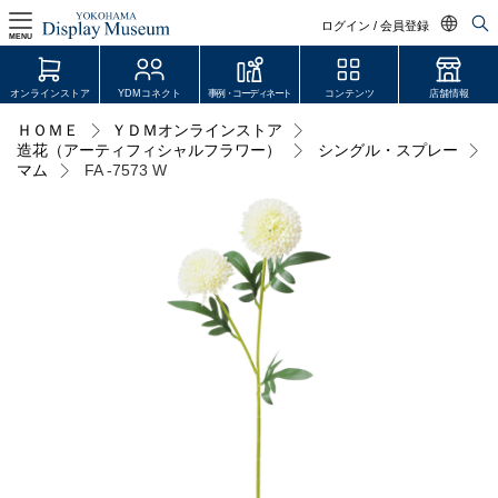
ログイン / 会員登録
MENU
日本語
オンラインストア
YDMコネクト
事例・コーディネート
コンテンツ
店舗情報
English
ＨＯＭＥ
ＹＤＭオンラインストア
ログイン・会員登録
造花（アーティフィシャルフラワー）
シングル・スプレー
中文简体
マム
FA -7573 W
オンラインストア
YDM Connect
会員登録・取引申請
リンク
JDCA(ディスプレイスクール)
店舗情報・営業日