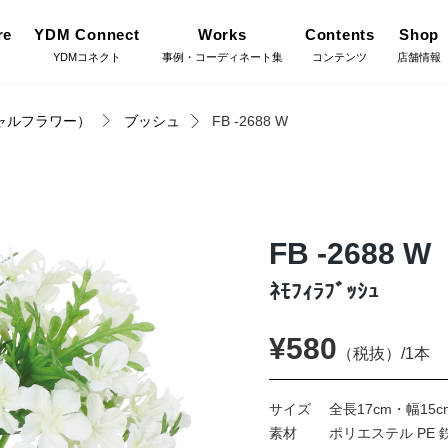
re
YDM Connect
Works
Contents
Shop
ア
YDMコネクト
事例・コーディネート集
コンテンツ
店舗情報
ャルフラワー）
ブッシュ
FB -2688 W
Gree
施工・グ
インテリアグリーン（鉢
リーン
物・樹木）
YDM Connect
Coor
コーディ
FB -2688 W
フラワーベース・鉢カバ
ワー
ー
ﾈﾓﾌｨﾗﾌﾞｯｼｭ
Flow
店舗情報・営業日
フラワー
¥580
イキット・ノ
ハロウィン雑貨
（税抜）/1本
ット
Staf
お問い合わせ
サイズ
全長17cm・幅15c
スタッフ
ディスプレイ/デコレー
素材
ポリエステル PE 
トアイテム