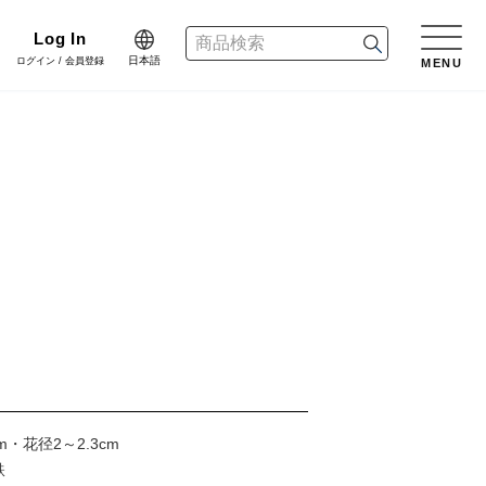
Log In
日本語
ログイン / 会員登録
MENU
日本語
n
English
リーン
樹木用鉢
アレンジ/贈答用/完成品
会員登録・取引申請
中文简体
dinate
ネート
花資材
リボン
er Design
会社情報
デザイン
クリスマス雑貨
正月雑貨
f Blog
プライバシーポリシー
m・花径2～2.3cm
ブログ
鉄
家具
什器・スタンド・ベース