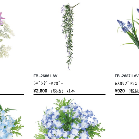
FB -2686 LAV
FB -2687 LAV
ﾗﾍﾞﾝﾀﾞｰﾊﾝｶﾞｰ
ﾑｽｶﾘﾌﾞｯｼｭ
¥2,600
¥920
（税抜） /1本
（税抜）