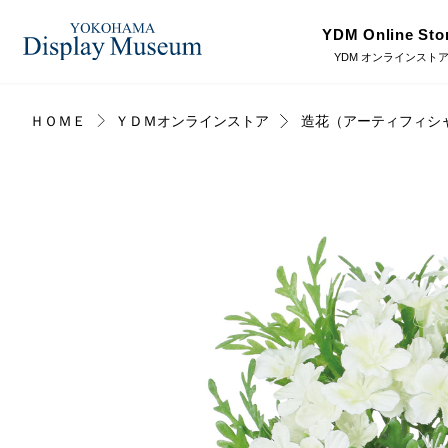
YDM Online Sto
YDM オンラインスト
ＨＯＭＥ
ＹＤＭオンラインストア
造花（アーティフィシ
ログイン・会員登録
造花（アーティフィシャ
フェイクグ
ルフラワー）
オンラインストア
プリザーブドフラワー
ドライフラ
リンク
JDCA(ディスプレイスクール)
ディスプレ
ラッピング・梱包資材
ベルティキ
採用情報
その他
アウトレッ