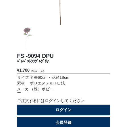
会社情報
採用情報
お問い合わせ
プライバシーポリシー
FS -9094 DPU
ﾍﾞﾙﾍﾞｯﾄｼﾝｸﾞﾙﾀﾞﾘｱ
¥1,700
（税抜）/1本
OFFICIAL SNS
サイズ
全長60cm・花径18cm
素材
ポリエステル PE 鉄
メーカ
（株）ポピー
ー
ご注文するにはログインしてください
ログイン
会員登録