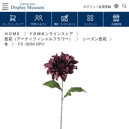
ログイン / 会員登録
MENU
日本語
オンラインストア
YDMコネクト
事例・コーディネート
コンテンツ
店舗情報
English
ＨＯＭＥ
ＹＤＭオンラインストア
ログイン・会員登録
造花（アーティフィシャルフラワー）
シーズン造花
中文简体
冬
FS -9094 DPU
オンラインストア
YDM Connect
会員登録・取引申請
リンク
JDCA(ディスプレイスクール)
店舗情報・営業日