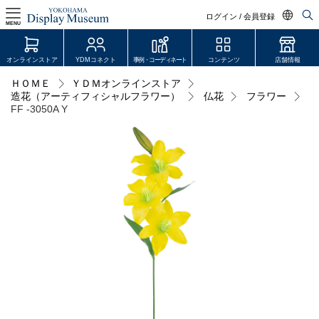
ログイン / 会員登録
MENU
日本語
オンラインストア
YDMコネクト
事例・コーディネート
コンテンツ
店舗情報
English
ＨＯＭＥ
ＹＤＭオンラインストア
ログイン・会員登録
造花（アーティフィシャルフラワー）
仏花
フラワー
中文简体
FF -3050A Y
オンラインストア
YDM Connect
会員登録・取引申請
リンク
JDCA(ディスプレイスクール)
店舗情報・営業日