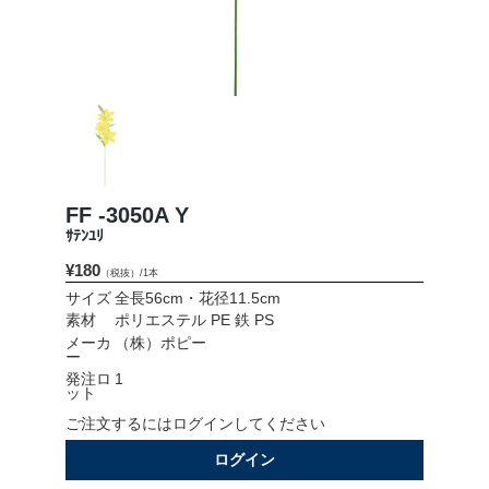
会社情報
採用情報
お問い合わせ
プライバシーポリシー
FF -3050A Y
ｻﾃﾝﾕﾘ
¥180
（税抜）/1本
OFFICIAL SNS
サイズ
全長56cm・花径11.5cm
素材
ポリエステル PE 鉄 PS
メーカ
（株）ポピー
ー
発注ロ
1
ット
ご注文するにはログインしてください
ログイン