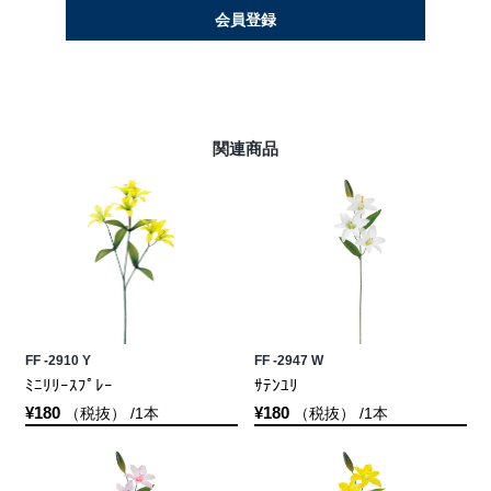
会員登録
関連商品
FF -2910 Y
FF -2947 W
ﾐﾆﾘﾘｰｽﾌﾟﾚｰ
ｻﾃﾝﾕﾘ
¥180
¥180
（税抜） /1本
（税抜） /1本