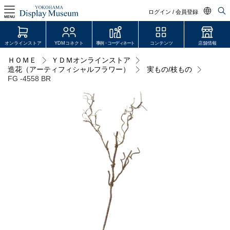
ログイン / 会員登録
MENU
日本語
オンラインストア
YDMコネクト
事例・コーディネート
コンテンツ
店舗情報
English
ＨＯＭＥ
ＹＤＭオンラインストア
ログイン・会員登録
造花（アーティフィシャルフラワー）
実もの/枝もの
中文简体
FG -4558 BR
オンラインストア
YDM Connect
会員登録・取引申請
リンク
JDCA(ディスプレイスクール)
店舗情報・営業日