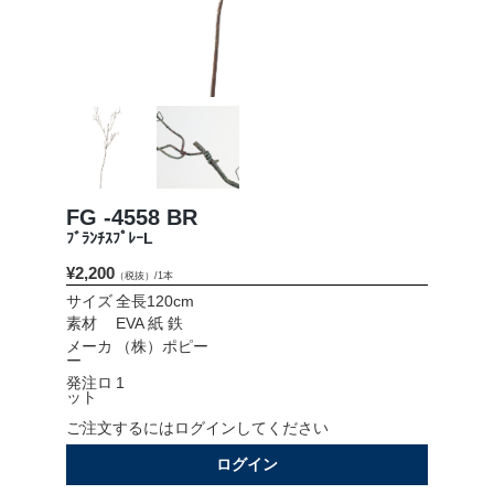
会社情報
採用情報
お問い合わせ
プライバシーポリシー
FG -4558 BR
ﾌﾞﾗﾝﾁｽﾌﾟﾚｰL
¥2,200
（税抜）/1本
OFFICIAL SNS
サイズ
全長120cm
素材
EVA 紙 鉄
メーカ
（株）ポピー
ー
発注ロ
1
ット
ご注文するにはログインしてください
ログイン