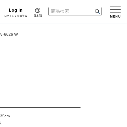
Log In
日本語
ログイン / 会員登録
MENU
日本語
A -6626 W
n
English
リーン
樹木用鉢
アレンジ/贈答用/完成品
会員登録・取引申請
中文简体
dinate
ネート
花資材
リボン
er Design
会社情報
デザイン
クリスマス雑貨
正月雑貨
f Blog
プライバシーポリシー
35cm
ブログ
鉄
家具
什器・スタンド・ベース