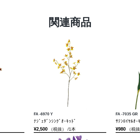
関連商品
FA -6970 Y
FA -7035 GR
ﾅｼﾞｪﾀﾞﾝｼﾝｸﾞｵｰｷｯﾄﾞ
ｻﾃﾝﾛｲﾔﾙｵｰ
¥2,500
¥980
（税抜） /1本
（税抜）