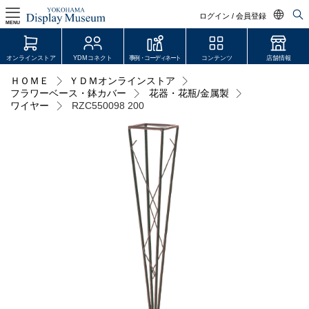
ログイン / 会員登録
MENU
日本語
オンラインストア
YDMコネクト
事例・コーディネート
コンテンツ
店舗情報
English
ＨＯＭＥ
ＹＤＭオンラインストア
ログイン・会員登録
フラワーベース・鉢カバー
花器・花瓶/金属製
中文简体
ワイヤー
RZC550098 200
オンラインストア
YDM Connect
会員登録・取引申請
リンク
JDCA(ディスプレイスクール)
店舗情報・営業日