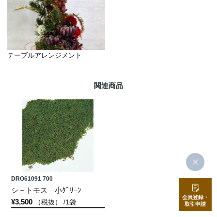
テーブルアレンジメント
関連商品
DRO61091 700
シ－トモス 小ｸﾞﾘｰﾝ
会員登録・
¥3,500
（税抜） /1袋
取引申請