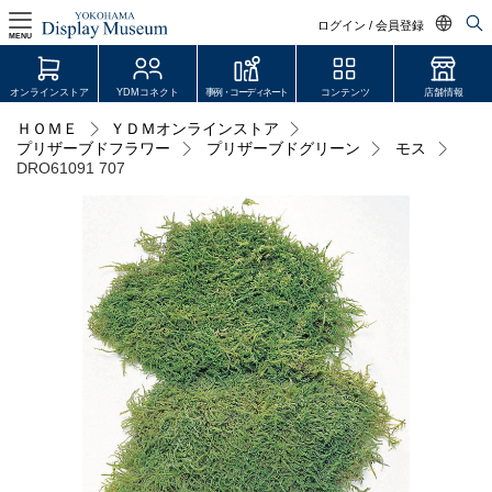
ログイン / 会員登録
MENU
日本語
オンラインストア
YDMコネクト
事例・コーディネート
コンテンツ
店舗情報
English
ＨＯＭＥ
ＹＤＭオンラインストア
ログイン・会員登録
プリザーブドフラワー
プリザーブドグリーン
モス
中文简体
DRO61091 707
オンラインストア
YDM Connect
会員登録・取引申請
リンク
JDCA(ディスプレイスクール)
店舗情報・営業日