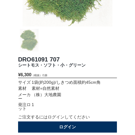
会社情報
採用情報
お問い合わせ
プライバシーポリシー
DRO61091 707
シートモス・ソフト・小・グリーン
¥6,300
（税抜）/1袋
OFFICIAL SNS
サイズ
1袋(約200g)/しきつめ面積約45cm角
素材
素材=自然素材
メーカ
（株）大地農園
ー
発注ロ
1
ット
ご注文するにはログインしてください
ログイン