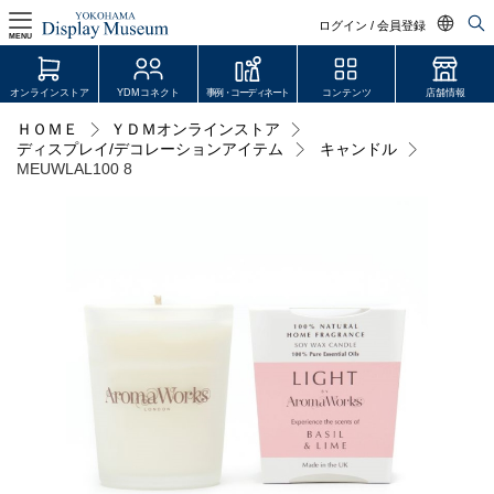
ログイン / 会員登録
MENU
日本語
オンラインストア
YDMコネクト
事例・コーディネート
コンテンツ
店舗情報
English
ＨＯＭＥ
ＹＤＭオンラインストア
ログイン・会員登録
ディスプレイ/デコレーションアイテム
キャンドル
中文简体
MEUWLAL100 8
オンラインストア
YDM Connect
会員登録・取引申請
リンク
JDCA(ディスプレイスクール)
店舗情報・営業日