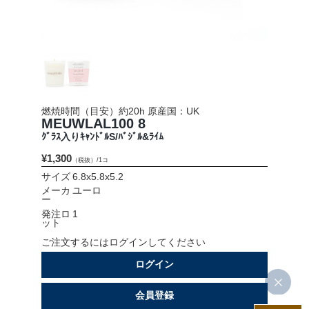
会社情報
採用情報
お問い合わせ
燃焼時間（目安）約20h 原産国：UK
プライバシーポリシー
MEUWLAL100 8
ｸﾞﾗｽ入りｷｬﾝﾄﾞﾙS/ﾊﾞｼﾞﾙ&ﾗｲﾑ
¥1,300
（税抜）/1コ
OFFICIAL SNS
サイズ
6.8x5.8x5.2
メーカ
ユーロ
ー
発注ロ
1
ット
ご注文するにはログインしてください
ログイン
会員登録