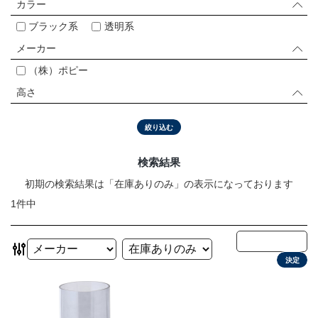
カラー
会社情報
ブラック系
透明系
メーカー
採用情報
（株）ポピー
お問い合わせ
高さ
プライバシーポリシー
絞り込む
検索結果
OFFICIAL SNS
初期の検索結果は「在庫ありのみ」の表示になっております
1件中
決定