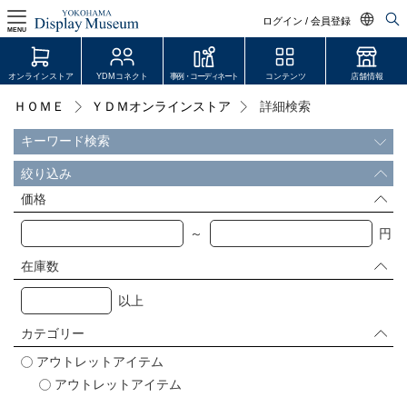
ログイン / 会員登録
MENU
日本語
オンラインストア
YDMコネクト
事例・コーディネート
コンテンツ
店舗情報
English
ＨＯＭＥ
ＹＤＭオンラインストア
詳細検索
ログイン・会員登録
中文简体
キーワード検索
オンラインストア
絞り込み
YDM Connect
価格
～
円
会員登録・取引申請
在庫数
以上
リンク
カテゴリー
JDCA(ディスプレイスクール)
アウトレットアイテム
アウトレットアイテム
店舗情報・営業日