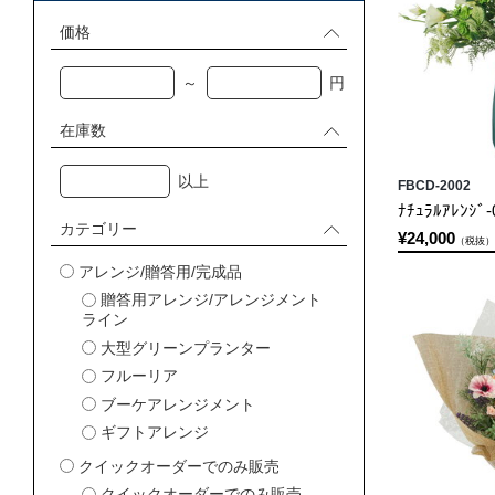
価格
～
円
在庫数
以上
FBCD-2002
ﾅﾁｭﾗﾙｱﾚﾝｼﾞ-
カテゴリー
¥24,000
（税抜）
アレンジ/贈答用/完成品
贈答用アレンジ/アレンジメント
ライン
大型グリーンプランター
フルーリア
ブーケアレンジメント
ギフトアレンジ
クイックオーダーでのみ販売
クイックオーダーでのみ販売