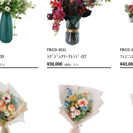
ションアイテム
OFFICIAL SNS
FBCD-3011
FBCD-3
09
ﾗｸﾞｼﾞｭｱﾘｰｱﾚﾝｼﾞ-07
ﾌｪﾐﾆﾝ
¥30,000
¥43,0
/1コ
（税抜）/1コ