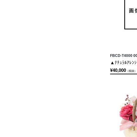
FBCD-T4000 0
▲ﾅﾁｭﾗﾙｱﾚﾝｼ
¥40,000
（税抜）