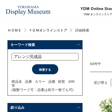
YDM Online Sto
YDM オンラインスト
ＨＯＭＥ
ＹＤＭオンラインストア
詳細検索
ログイン・会員登録
造花（アーティフィシャ
フェイクグ
キーワード検索
ルフラワー）
オンラインストア
64件中
プリザーブドフラワー
ドライフラ
リンク
商品名
品番
カラー
品種
材質
JAN
並び替え
JDCA(ディスプレイスクール)
等
ディスプレ
ラッピング・梱包資材
(複数ワード可・品番は前方一致でも可)
ベルティキ
採用情報
絞り込み
その他
アウトレッ