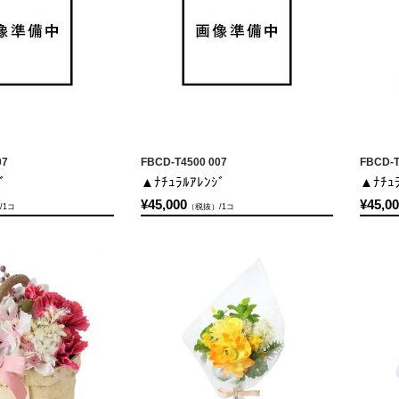
07
FBCD-T4500 007
FBCD-T
ﾞ
▲ﾅﾁｭﾗﾙｱﾚﾝｼﾞ
▲ﾅﾁｭﾗ
¥45,000
¥45,0
/1コ
（税抜）/1コ