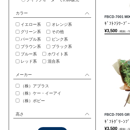
カラー
FBCD-7001 MI
ｷﾞﾌﾄﾌﾗﾜｰﾌﾞ
イエロー系
オレンジ系
¥3,500
（税抜）/
グリーン系
その他
パープル系
ピンク系
ブラウン系
ブラック系
ブルー系
ホワイト系
レッド系
混合系
メーカー
（株）アプラス
（株）ケー・イーアイ
（株）ポピー
高さ
FBCD-7005 GR
ｷﾞﾌﾄｸﾞﾘｰﾝﾌ
¥3,500
（税抜）/