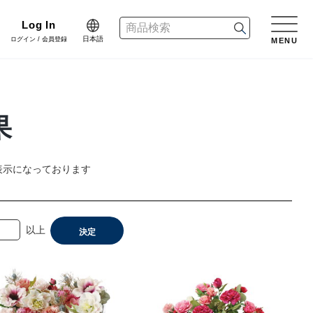
Log In
日本語
ログイン / 会員登録
MENU
日本語
n
English
リーン
果
樹木用鉢
アレンジ/贈答用/完成品
会員登録・取引申請
中文简体
dinate
表示になっております
ネート
花資材
リボン
er Design
以上
決定
会社情報
デザイン
クリスマス雑貨
正月雑貨
f Blog
プライバシーポリシー
ブログ
家具
什器・スタンド・ベース