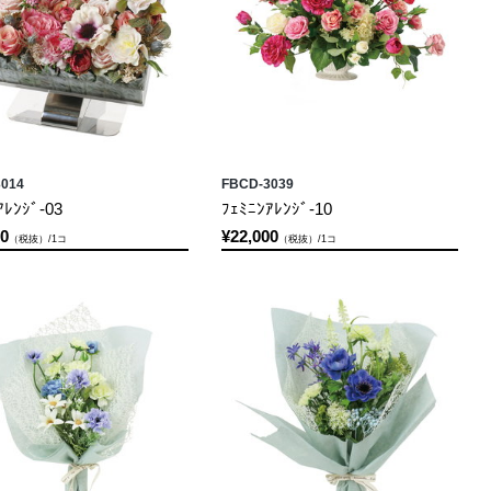
014
FBCD-3039
ｱﾚﾝｼﾞ-03
ﾌｪﾐﾆﾝｱﾚﾝｼﾞ-10
00
¥22,000
（税抜）/1コ
（税抜）/1コ