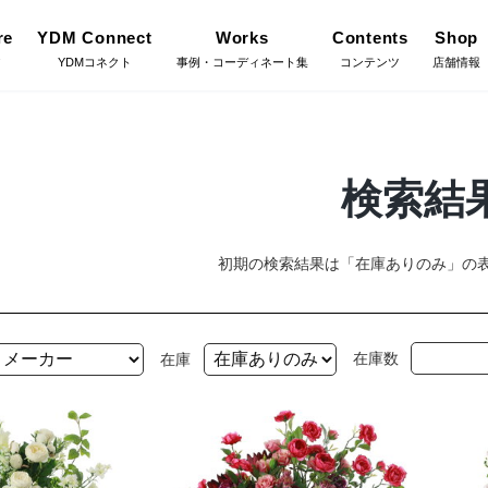
re
YDM Connect
Works
Contents
Shop
ア
YDMコネクト
事例・コーディネート集
コンテンツ
店舗情報
Gree
施工・グ
インテリアグリーン（鉢
検索結
リーン
物・樹木）
YDM Connect
Coor
初期の検索結果は「在庫ありのみ」の
コーディ
フラワーベース・鉢カバ
ワー
ー
Flow
在庫数
在庫
店舗情報・営業日
フラワー
イキット・ノ
ハロウィン雑貨
ット
Staf
お問い合わせ
スタッフ
ディスプレイ/デコレー
トアイテム