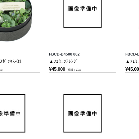
FBCD-B4500 002
FBCD-B
ｽﾎﾞｯｸｽ-01
▲ﾌｪﾐﾆﾝｱﾚﾝｼﾞ
▲ﾌｪﾐﾆ
¥45,000
¥45,0
1コ
（税抜）/1コ