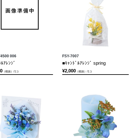
4500 006
FSY-7007
ﾙｱﾚﾝｼﾞ
■ｷｬﾝﾄﾞﾙｱﾚﾝｼﾞ spring
00
¥2,000
（税抜）/1コ
（税抜）/1コ