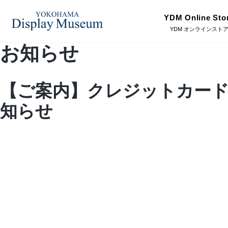
YDM Online Sto
YDM オンラインスト
お知らせ
ログイン・会員登録
造花（アーティフィシャ
【ご案内】クレジットカード
フェイクグ
ルフラワー）
オンラインストア
知らせ
プリザーブドフラワー
ドライフラ
リンク
JDCA(ディスプレイスクール)
ディスプレ
ラッピング・梱包資材
ベルティキ
採用情報
その他
アウトレッ