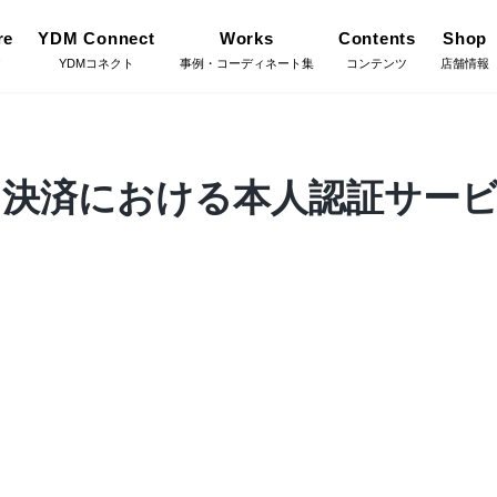
re
YDM Connect
Works
Contents
Shop
ア
YDMコネクト
事例・コーディネート集
コンテンツ
店舗情報
Gree
施工・グ
インテリアグリーン（鉢
決済における本人認証サービ
リーン
物・樹木）
YDM Connect
Coor
コーディ
フラワーベース・鉢カバ
ワー
ー
Flow
店舗情報・営業日
フラワー
イキット・ノ
ハロウィン雑貨
ット
Staf
お問い合わせ
スタッフ
ディスプレイ/デコレー
トアイテム