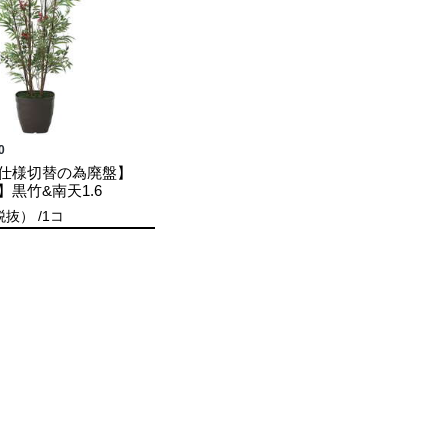
0
仕様切替の為廃盤】
黒竹&南天1.6
抜） /1コ