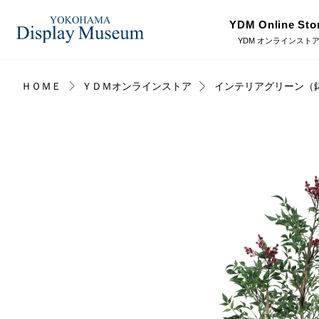
YDM Online Sto
YDM オンラインスト
ＨＯＭＥ
ＹＤＭオンラインストア
インテリアグリーン（
ログイン・会員登録
造花（アーティフィシャ
フェイクグ
ルフラワー）
オンラインストア
プリザーブドフラワー
ドライフラ
リンク
JDCA(ディスプレイスクール)
ディスプレ
ラッピング・梱包資材
ベルティキ
採用情報
その他
アウトレッ