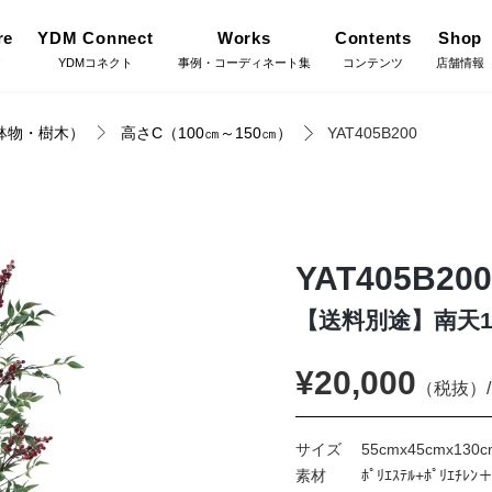
re
YDM Connect
Works
Contents
Shop
ア
YDMコネクト
事例・コーディネート集
コンテンツ
店舗情報
鉢物・樹木）
高さC（100㎝～150㎝）
YAT405B200
Gree
施工・グ
インテリアグリーン（鉢
リーン
物・樹木）
YDM Connect
Coor
コーディ
YAT405B200
フラワーベース・鉢カバ
ワー
ー
【送料別途】南天1
Flow
店舗情報・営業日
フラワー
¥20,000
イキット・ノ
ハロウィン雑貨
（税抜）/
ット
Staf
お問い合わせ
サイズ
55cmx45cmx130c
スタッフ
ディスプレイ/デコレー
素材
ﾎﾟﾘｴｽﾃﾙ+ﾎﾟﾘｴﾁﾚﾝ
トアイテム