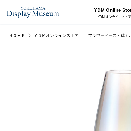
YDM Online Sto
YDM オンラインスト
ＨＯＭＥ
ＹＤＭオンラインストア
フラワーベース・鉢カ
ログイン・会員登録
造花（アーティフィシャ
フェイクグ
ルフラワー）
オンラインストア
プリザーブドフラワー
ドライフラ
リンク
JDCA(ディスプレイスクール)
ディスプレ
ラッピング・梱包資材
ベルティキ
採用情報
その他
アウトレッ