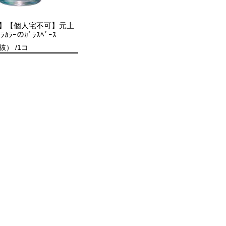
】【個人宅不可】元上
ﾛﾗｶﾗｰのｶﾞﾗｽﾍﾞｰｽ
抜） /1コ