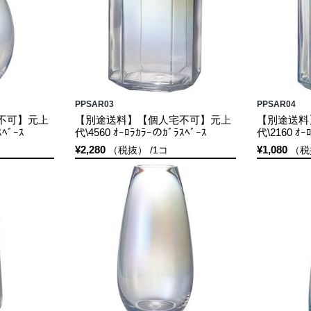
PPSAR03
PPSAR04
不可】元上
【別途送料】【個人宅不可】元上
【別途送料
ｽﾍﾞｰｽ
代\4560 ｵｰﾛﾗｶﾗｰのｶﾞﾗｽﾍﾞｰｽ
代\2160 ｵｰ
¥2,280
¥1,080
（税抜） /1コ
（税