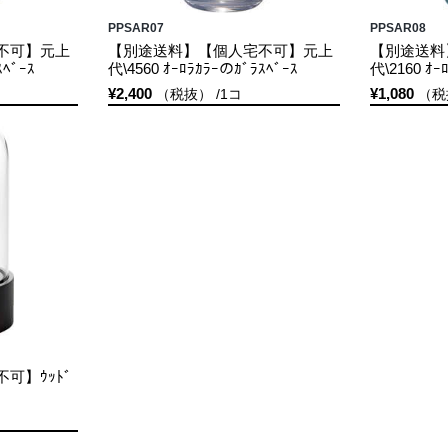
PPSAR07
PPSAR08
不可】元上
【別途送料】【個人宅不可】元上
【別途送料
ｽﾍﾞｰｽ
代\4560 ｵｰﾛﾗｶﾗｰのｶﾞﾗｽﾍﾞｰｽ
代\2160 ｵｰ
¥2,400
¥1,080
（税抜） /1コ
（税
可】ｳｯﾄﾞ