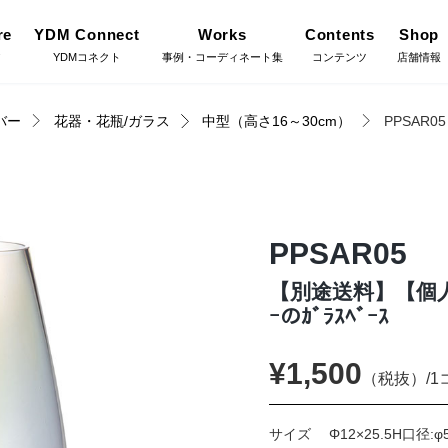
re
YDM Connect
Works
Contents
Shop
ア
YDMコネクト
事例・コーディネート集
コンテンツ
店舗情報
バー
花器・花瓶/ガラス
中型（高さ16～30cm）
PPSAR05
Gree
施工・グ
インテリアグリーン（鉢
リーン
物・樹木）
YDM Connect
Coor
コーディ
PPSAR05
フラワーベース・鉢カバ
ワー
ー
【別途送料】【個人宅
Flow
ｰのｶﾞﾗｽﾍﾞｰｽ
店舗情報・営業日
フラワー
イキット・ノ
ハロウィン雑貨
ット
¥1,500
（税抜）/1
Staf
お問い合わせ
スタッフ
ディスプレイ/デコレー
サイズ
Φ12×25.5H口径:φ
トアイテム