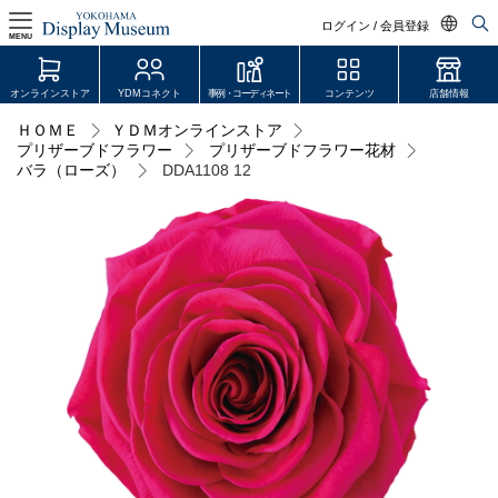
ログイン / 会員登録
MENU
日本語
オンラインストア
YDMコネクト
事例・コーディネート
コンテンツ
店舗情報
English
ＨＯＭＥ
ＹＤＭオンラインストア
ログイン・会員登録
プリザーブドフラワー
プリザーブドフラワー花材
中文简体
バラ（ローズ）
DDA1108 12
オンラインストア
YDM Connect
会員登録・取引申請
リンク
JDCA(ディスプレイスクール)
店舗情報・営業日