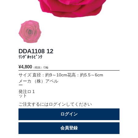
会社情報
採用情報
お問い合わせ
DDA1108 12
プライバシーポリシー
ﾘﾝﾀﾞﾎｯﾄﾋﾟﾝｸ
¥4,800
（税抜）/1輪
サイズ
直径：約9～10cm花高：約5.5～6cm
OFFICIAL SNS
メーカ
（株）アペル
ー
発注ロ
1
ット
ご注文するにはログインしてください
ログイン
会員登録