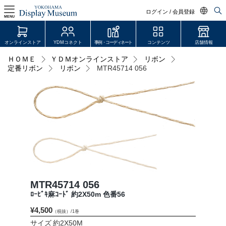
ログイン / 会員登録
MENU
日本語
オンラインストア
YDMコネクト
事例・コーディネート
コンテンツ
店舗情報
English
ＨＯＭＥ
ＹＤＭオンラインストア
リボン
ログイン・会員登録
定番リボン
リボン
MTR45714 056
中文简体
オンラインストア
YDM Connect
会員登録・取引申請
リンク
MTR45714 056
JDCA(ディスプレイスクール)
ﾛｰﾋﾞｷ麻ｺｰﾄﾞ 約2X50m 色番56
¥4,500
（税抜）/1巻
店舗情報・営業日
サイズ
約2X50M