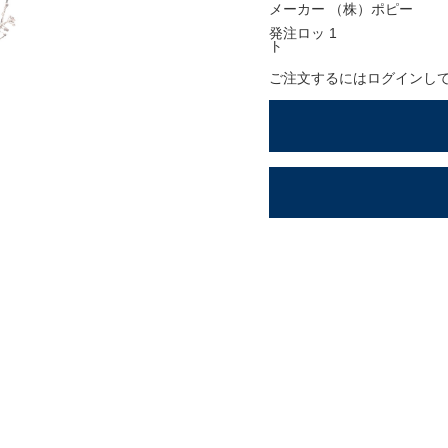
ションアイテム
メーカー
（株）ポピー
発注ロッ
1
OFFICIAL SNS
ト
ご注文するにはログインし