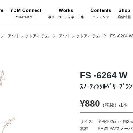
re
YDM Connect
Works
Contents
Shop
ア
YDMコネクト
事例・コーディネート集
コンテンツ
店舗情報
アウトレットアイテム
アウトレットアイテム
FS -6264 W
Gree
施工・グ
インテリアグリーン（鉢
リーン
物・樹木）
YDM Connect
Coor
コーディ
FS -6264 W
フラワーベース・鉢カバ
ワー
ー
ｽﾉｰﾃｨﾝｸﾙﾍﾞﾘｰﾌﾞﾗﾝ
Flow
店舗情報・営業日
フラワー
¥880
イキット・ノ
ハロウィン雑貨
（税抜）/1本
ット
Staf
お問い合わせ
サイズ
全長102cm・幅25
スタッフ
ディスプレイ/デコレー
素材
PE 鉄 PA/スノ
トアイテム