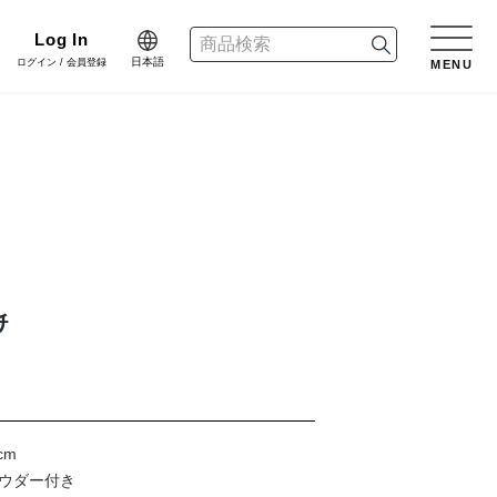
Log In
日本語
ログイン / 会員登録
MENU
日本語
n
English
リーン
樹木用鉢
アレンジ/贈答用/完成品
会員登録・取引申請
中文简体
dinate
ネート
花資材
リボン
ﾁ
er Design
会社情報
デザイン
クリスマス雑貨
正月雑貨
f Blog
プライバシーポリシー
cm
ブログ
ーパウダー付き
家具
什器・スタンド・ベース