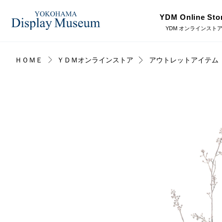
YDM Online Sto
YDM オンラインスト
ＨＯＭＥ
ＹＤＭオンラインストア
アウトレットアイテム
ログイン・会員登録
造花（アーティフィシャ
フェイクグ
ルフラワー）
オンラインストア
プリザーブドフラワー
ドライフラ
リンク
JDCA(ディスプレイスクール)
ディスプレ
ラッピング・梱包資材
ベルティキ
採用情報
その他
アウトレッ