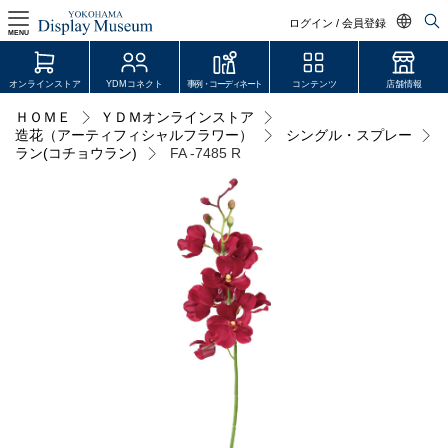
ログイン / 会員登録
MENU
日本語
オンラインストア
YDMコネクト
事例・コーディネート
コンテンツ
店舗情報
English
ＨＯＭＥ
ＹＤＭオンラインストア
ログイン・会員登録
造花（アーティフィシャルフラワー）
シングル・スプレー
中文简体
ラン(コチョウラン)
FA -7485 R
オンラインストア
YDM Connect
会員登録・取引申請
リンク
JDCA(ディスプレイスクール)
店舗情報・営業日