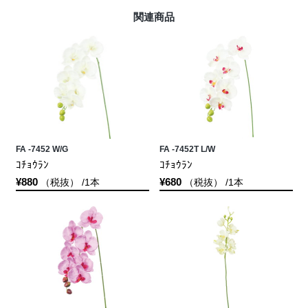
関連商品
FA -7452 W/G
FA -7452T L/W
ｺﾁｮｳﾗﾝ
ｺﾁｮｳﾗﾝ
¥880
¥680
（税抜） /1本
（税抜） /1本