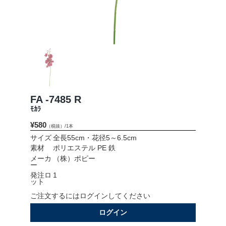
会社情報
採用情報
お問い合わせ
プライバシーポリシー
FA -7485 R
ﾓｶﾗ
¥580
（税抜）/1本
OFFICIAL SNS
サイズ
全長55cm・花径5～6.5cm
素材
ポリエステル PE 鉄
メーカ
（株）ポピー
ー
発注ロ
1
ット
ご注文するにはログインしてください
ログイン