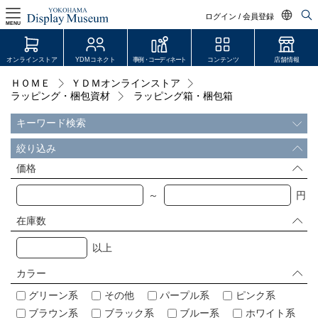
ログイン / 会員登録
MENU
日本語
オンラインストア
YDMコネクト
事例・コーディネート
コンテンツ
店舗情報
English
ＨＯＭＥ
ＹＤＭオンラインストア
ログイン・会員登録
ラッピング・梱包資材
ラッピング箱・梱包箱
中文简体
オンラインストア
キーワード検索
絞り込み
YDM Connect
価格
会員登録・取引申請
～
円
在庫数
リンク
以上
JDCA(ディスプレイスクール)
カラー
グリーン系
その他
パープル系
ピンク系
店舗情報・営業日
ブラウン系
ブラック系
ブルー系
ホワイト系