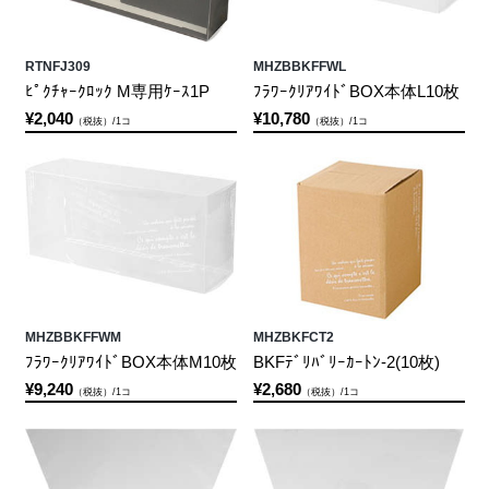
RTNFJ309
MHZBBKFFWL
ﾋﾟｸﾁｬｰｸﾛｯｸ M専用ｹｰｽ1P
ﾌﾗﾜｰｸﾘｱﾜｲﾄﾞBOX本体L10枚
¥2,040
¥10,780
（税抜）/1コ
（税抜）/1コ
MHZBBKFFWM
MHZBKFCT2
ﾌﾗﾜｰｸﾘｱﾜｲﾄﾞBOX本体M10枚
BKFﾃﾞﾘﾊﾞﾘｰｶｰﾄﾝ-2(10枚)
¥9,240
¥2,680
（税抜）/1コ
（税抜）/1コ