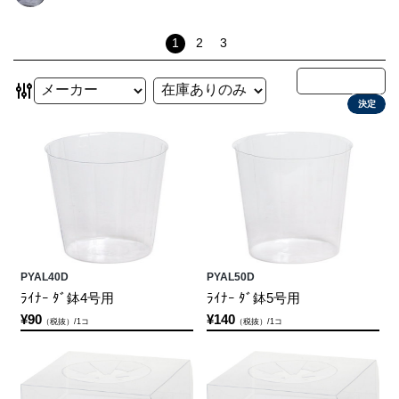
1
2
3
決定
PYAL40D
PYAL50D
ﾗｲﾅｰ ﾀﾞ鉢4号用
ﾗｲﾅｰ ﾀﾞ鉢5号用
¥90
¥140
（税抜）/1コ
（税抜）/1コ