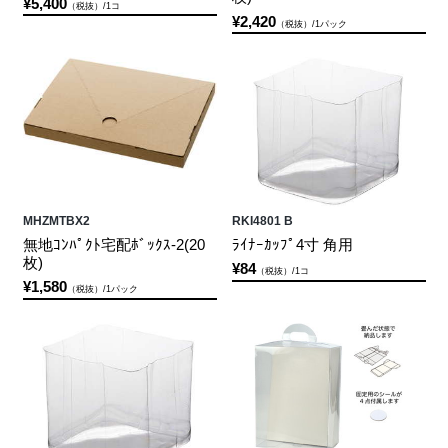
¥5,400
（税抜）/1コ
¥2,420
（税抜）/1パック
MHZMTBX2
RKI4801 B
無地ｺﾝﾊﾟｸﾄ宅配ﾎﾞｯｸｽ-2(20
ﾗｲﾅｰｶｯﾌﾟ4寸 角用
枚)
¥84
（税抜）/1コ
¥1,580
（税抜）/1パック