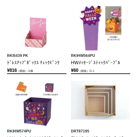
RKI5439 PK
RKIHW564PU
ﾄﾞﾚｽｱｯﾌﾟﾎﾞｯｸｽ ﾁｪｯｸﾋﾟﾝｸ
HWﾒｯｾｰｼﾞｽﾃｨｯｸﾊﾟｰﾌﾟﾙ
¥816
¥60
（税抜）/1個
（税抜）/1コ
RKIHW574PU
DRT87195