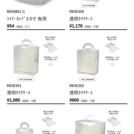
RKI4801 C
RKI5350
ﾗｲﾅｰｶｯﾌﾟ3.5寸 角用
透明ｸﾘｱｹｰｽ
¥54
¥1,176
（税抜）/1コ
（税抜）/1個
RKI5351
RKI5352
透明ｸﾘｱｹｰｽ
透明ｸﾘｱｹｰｽ
¥1,080
¥900
（税抜）/1個
（税抜）/1個