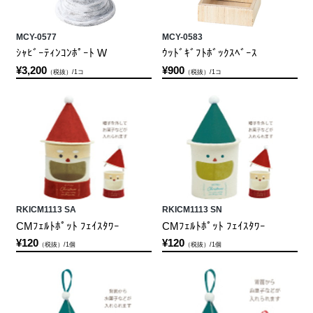
MCY-0577
MCY-0583
ｼｬﾋﾞｰﾃｨﾝｺﾝﾎﾟｰﾄ W
ｳｯﾄﾞｷﾞﾌﾄﾎﾞｯｸｽﾍﾞｰｽ
¥3,200
¥900
（税抜）/1コ
（税抜）/1コ
RKICM1113 SA
RKICM1113 SN
CMﾌｪﾙﾄﾎﾟｯﾄ ﾌｪｲｽﾀﾜｰ
CMﾌｪﾙﾄﾎﾟｯﾄ ﾌｪｲｽﾀﾜｰ
¥120
¥120
（税抜）/1個
（税抜）/1個