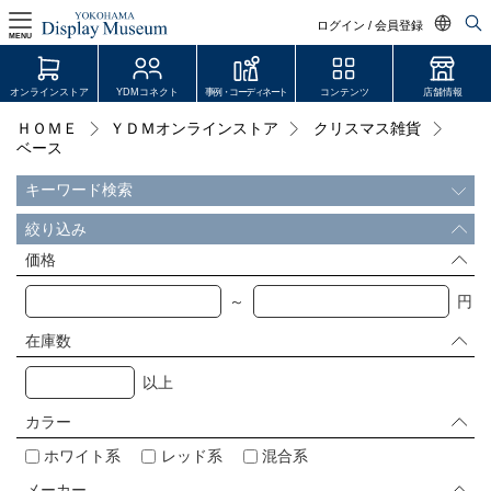
ログイン / 会員登録
MENU
日本語
オンラインストア
YDMコネクト
事例・コーディネート
コンテンツ
店舗情報
English
ＨＯＭＥ
ＹＤＭオンラインストア
クリスマス雑貨
ログイン・会員登録
ベース
中文简体
オンラインストア
キーワード検索
絞り込み
YDM Connect
価格
会員登録・取引申請
～
円
在庫数
リンク
以上
JDCA(ディスプレイスクール)
カラー
ホワイト系
レッド系
混合系
店舗情報・営業日
メーカー