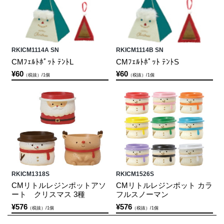
RKICM1114A SN
RKICM1114B SN
CMﾌｪﾙﾄﾎﾟｯﾄ ﾃﾝﾄL
CMﾌｪﾙﾄﾎﾟｯﾄ ﾃﾝﾄS
¥60
¥60
（税抜）/1個
（税抜）/1個
RKICM1318S
RKICM1526S
CMリトルレジンポットアソ
CMリトルレジンポット カラ
ート クリスマス 3種
フルスノーマン
¥576
¥576
（税抜）/1個
（税抜）/1個