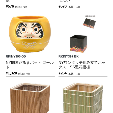
¥576
¥576
（税抜）/1個
（税抜）/1個
RKINY390 GD
RKINY397 BK
NY開運だるまポット ゴール
NYワンタッチ組み立てボッ
ド
クス SS黒花模様
¥1,320
¥264
（税抜）/1個
（税抜）/1個