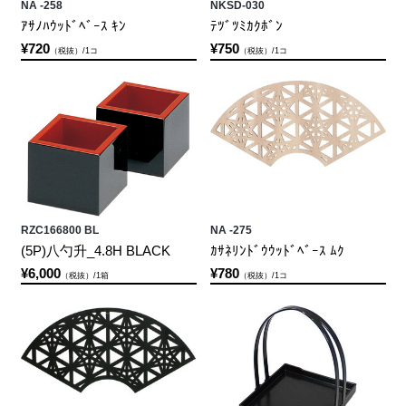
NA -258
NKSD-030
ｱｻﾉﾊｳｯﾄﾞﾍﾞｰｽ ｷﾝ
ﾃﾂﾞﾂﾐｶｸﾎﾞﾝ
¥720
¥750
（税抜）/1コ
（税抜）/1コ
RZC166800 BL
NA -275
(5P)八勺升_4.8H BLACK
ｶｻﾈﾘﾝﾄﾞｳｳｯﾄﾞﾍﾞｰｽ ﾑｸ
¥6,000
¥780
（税抜）/1箱
（税抜）/1コ