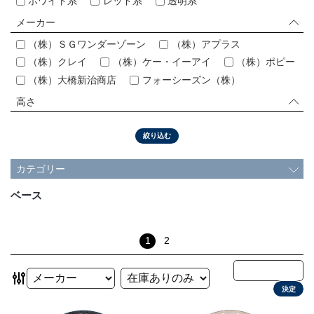
ホワイト系
レッド系
透明系
会社情報
メーカー
（株）ＳＧワンダーゾーン
（株）アプラス
採用情報
（株）クレイ
（株）ケー・イーアイ
（株）ポピー
（株）大橋新治商店
フォーシーズン（株）
お問い合わせ
高さ
プライバシーポリシー
絞り込む
カテゴリー
OFFICIAL SNS
ベース
1
2
決定