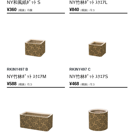
NY和風紙ﾎﾟｯﾄ S
NY竹林ﾎﾟｯﾄ ｽｸｴｱL
¥360
¥840
（税抜）/1個
（税抜）/1コ
RKINY497 B
RKINY497 C
NY竹林ﾎﾟｯﾄ ｽｸｴｱM
NY竹林ﾎﾟｯﾄ ｽｸｴｱS
¥588
¥468
（税抜）/1コ
（税抜）/1コ