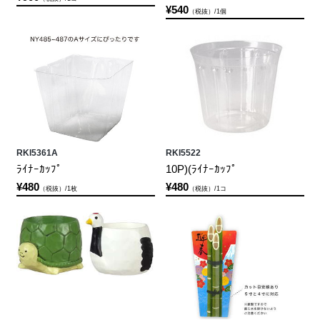
¥540
（税抜）/1個
RKI5361A
RKI5522
ﾗｲﾅｰｶｯﾌﾟ
10P)(ﾗｲﾅｰｶｯﾌﾟ
¥480
¥480
（税抜）/1枚
（税抜）/1コ