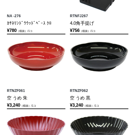
NA -276
RTNFJ267
ｶｻﾈﾘﾝﾄﾞｳｳｯﾄﾞﾍﾞｰｽ ｸﾛ
4.0角手提げ
¥780
¥756
（税抜）/1コ
（税抜）/1コ
RTNZF061
RTNZF062
空 うめ 朱
空 うめ 黒
¥3,240
¥3,240
（税抜）/1コ
（税抜）/1コ