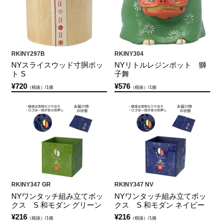
RKINY297B
RKINY304
NYスライスウッド寸胴ポッ
NYリトルレジンポット 獅
ト S
子舞
¥720
¥576
（税抜）/1個
（税抜）/1個
RKINY347 GR
RKINY347 NV
NYワンタッチ組み立てボッ
NYワンタッチ組み立てボッ
クス S 和モダン グリーン
クス S 和モダン ネイビー
¥216
¥216
（税抜）/1個
（税抜）/1個