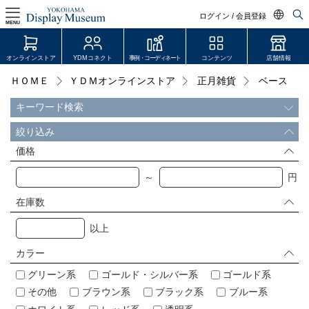
ログイン / 会員登録
MENU
日本語
オンラインストア
YDMコネクト
事例・コーディネート
コンテンツ
店舗情報
English
ＨＯＭＥ
ＹＤＭオンラインストア
正月雑貨
ベース
ログイン・会員登録
中文简体
キーワード検索
オンラインストア
絞り込み
YDM Connect
価格
～
円
会員登録・取引申請
在庫数
以上
リンク
カラー
JDCA(ディスプレイスクール)
グリーン系
ゴールド・シルバー系
ゴールド系
その他
ブラウン系
ブラック系
ブルー系
店舗情報・営業日