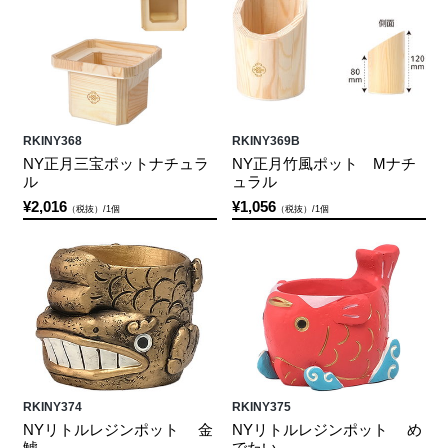
RKINY368
RKINY369B
NY正月三宝ポットナチュラ
NY正月竹風ポット Mナチ
ル
ュラル
¥2,016
¥1,056
（税抜）/1個
（税抜）/1個
RKINY374
RKINY375
NYリトルレジンポット 金
NYリトルレジンポット め
鯱
でたい