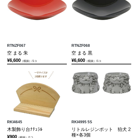
RTNZF067
RTNZF068
空 まる 朱
空 まる 黒
¥6,600
¥6,600
（税抜）/1コ
（税抜）/1コ
RKI4645
RKI4995 5S
木製飾り台ﾅﾁｭﾗﾙ
リトルレジンポット 狛犬 2
種×各3個
¥900
（税抜）/1コ